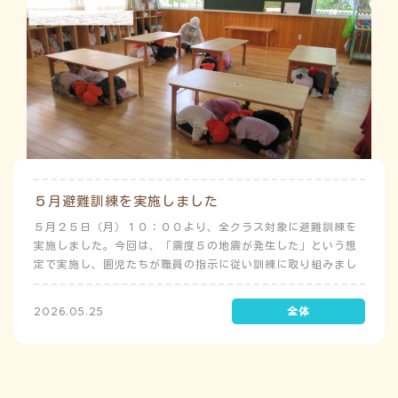
５月避難訓練を実施しました
５月２５日（月）１０：００より、全クラス対象に避難訓練を
実施しました。今回は、「震度５の地震が発生した」という想
定で実施し、園児たちが職員の指示に従い訓練に取り組みまし
た。前庭（駐車場）に全体集合をして人数確認をした後、各ク
ラスに戻り、主担任が防災関係の講話をしました。 ※当園は、
2026.05.25
地震発生時は敷地内に避難することを想定（敷地面積が広いた
め）しており、地震時の避難対応マニュアルの作成を行政より
免除されています。また、標高・地形の関係から、津波（水
害）時の避難対応マニュアルの作成も免除されています。災害
が発生した場合は、自園の敷地内で避難が完了します。