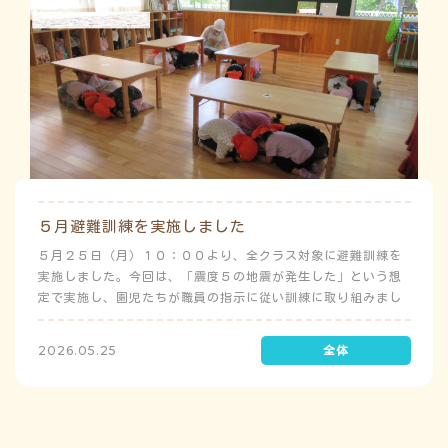
５月避難訓練を実施しました
５月２５日（月）１０：００より、全クラス対象に避難訓練を
実施しました。今回は、「震度５の地震が発生した」という想
定で実施し、園児たちが職員の指示に従い訓練に取り組みまし
た。前庭（駐車場）に全体集合をして人数確認をした後、各ク
ラスに戻り、主担任が防災関係の講話をしました。 ※当園は、
2026.05.25
地震発生時は敷地内に避難することを想定（敷地面積が広いた
め）しており、地震時の避難対応マニュアルの作成を行政より
免除されています。また、標高・地形の関係から、津波（水
害）時の避難対応マニュアルの作成も免除されています。災害
が発生した場合は、自園の敷地内で避難が完了します。