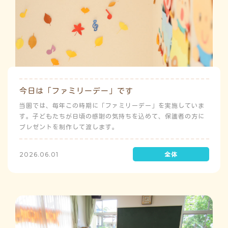
今日は「ファミリーデー」です
当園では、毎年この時期に「ファミリーデー」を実施していま
す。子どもたちが日頃の感謝の気持ちを込めて、保護者の方に
プレゼントを制作して渡します。
2026.06.01
う
ゅ
ち
み
こ
み
よ