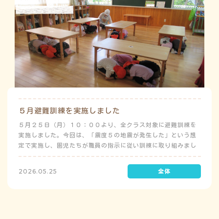
５月避難訓練を実施しました
５月２５日（月）１０：００より、全クラス対象に避難訓練を
実施しました。今回は、「震度５の地震が発生した」という想
定で実施し、園児たちが職員の指示に従い訓練に取り組みまし
た。前庭（駐車場）に全体集合をして人数確認をした後、各ク
ラスに戻り、主担任が防災関係の講話をしました。 ※当園は、
2026.05.25
地震発生時は敷地内に避難することを想定（敷地面積が広いた
め）しており、地震時の避難対応マニュアルの作成を行政より
免除されています。また、標高・地形の関係から、津波（水
害）時の避難対応マニュアルの作成も免除されています。災害
が発生した場合は、自園の敷地内で避難が完了します。