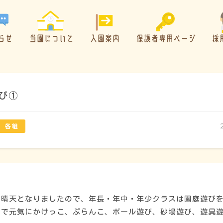
らせ
当園について
入園案内
保護者専用ページ
採
び①
概要・特色
方針・カリキュラム
に晴天となりましたので、年長・年中・年少クラスは園庭遊び
なで元気にかけっこ、ぶらんこ、ボール遊び、砂場遊び、遊具
1日のスケジュール