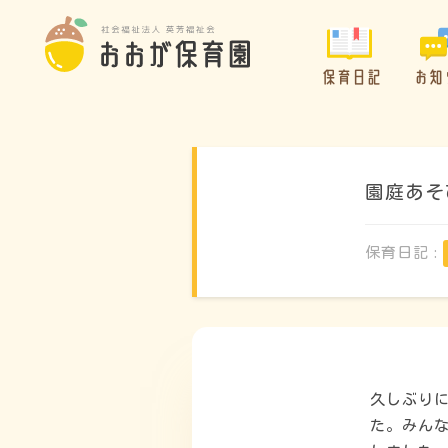
保育日記
お知
園庭あそ
保育日記 :
久しぶり
た。みん