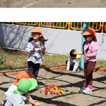
う
ゅ
ち
み
こ
み
よ