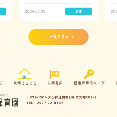
定で実施し、園児たちが職員の指示に従い
検
訓練に取り組みました。前庭（駐車場）に
2026.05.25
20
全体集合をして人数確認をした後、各クラ
スに戻り、主担任が防災関係の講話をしま
した。 ※当園は、地震発生時は敷地内に避
難することを想定（敷地面積が広いため）
しており、地震時の避難対応マニュアルの
一覧を見る
作成を行政より免除されています。また、
標高・地形の関係から、津波（水害）時の
避難対応マニュアルの作成も免除されてい
ます。災害が発生した場合は、自園の敷地
内で避難が完了します。
せ
当園について
入園案内
保護者専用ページ
〒879-1504 大分県速見郡日出町大神282-2
TEL : 0977-72-0327