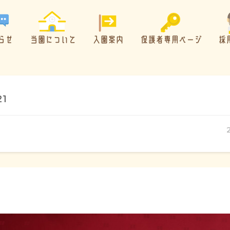
らせ
当園について
入園案内
保護者専用ページ
採
21
概要・特色
方針・カリキュラム
1日のスケジュール