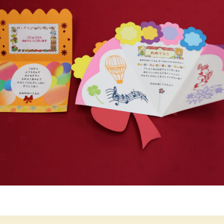
年間行事
施設の紹介
情報公開
う
ゅ
ち
み
こ
み
よ