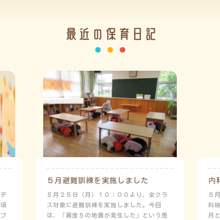
最近の保育日記
５月避難訓練を実施しました
内
ーデ
５月２５日（月）１０：００より、全クラ
５
日頃
ス対象に避難訓練を実施しました。今回
科
にプ
は、「震度５の地震が発生した」という想
月