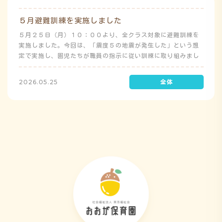
５月避難訓練を実施しました
５月２５日（月）１０：００より、全クラス対象に避難訓練を
実施しました。今回は、「震度５の地震が発生した」という想
定で実施し、園児たちが職員の指示に従い訓練に取り組みまし
た。前庭（駐車場）に全体集合をして人数確認をした後、各ク
ラスに戻り、主担任が防災関係の講話をしました。 ※当園は、
2026.05.25
地震発生時は敷地内に避難することを想定（敷地面積が広いた
め）しており、地震時の避難対応マニュアルの作成を行政より
免除されています。また、標高・地形の関係から、津波（水
害）時の避難対応マニュアルの作成も免除されています。災害
が発生した場合は、自園の敷地内で避難が完了します。