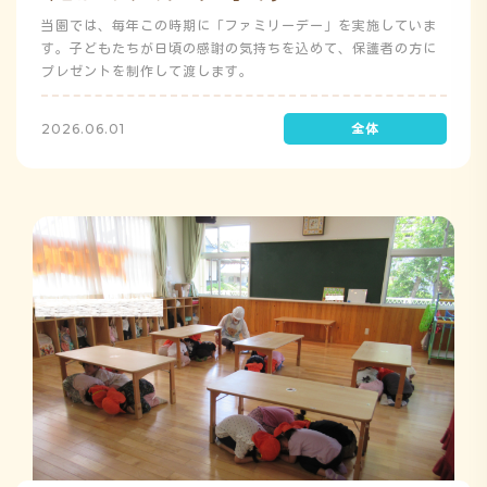
当園では、毎年この時期に「ファミリーデー」を実施していま
す。子どもたちが日頃の感謝の気持ちを込めて、保護者の方に
プレゼントを制作して渡します。
2026.06.01
み
ち
こ
ゅ
み
う
よ