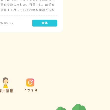
検診を実施しました。当園では、前期５
と後期１１月にそれぞれ歯科検診と内科
診を実施しています。
26.05.22
採用情報
インスタ