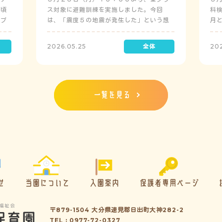
日頃
ス対象に避難訓練を実施しました。今回
科
にプ
は、「震度５の地震が発生した」という想
月
定で実施し、園児たちが職員の指示に従い
検
訓練に取り組みました。前庭（駐車場）に
2026.05.25
20
全体集合をして人数確認をした後、各クラ
スに戻り、主担任が防災関係の講話をしま
した。 ※当園は、地震発生時は敷地内に避
難することを想定（敷地面積が広いため）
しており、地震時の避難対応マニュアルの
一覧を見る
作成を行政より免除されています。また、
標高・地形の関係から、津波（水害）時の
避難対応マニュアルの作成も免除されてい
ます。災害が発生した場合は、自園の敷地
内で避難が完了します。
せ
当園について
入園案内
保護者専用ページ
〒879-1504 大分県速見郡日出町大神282-2
TEL : 0977-72-0327