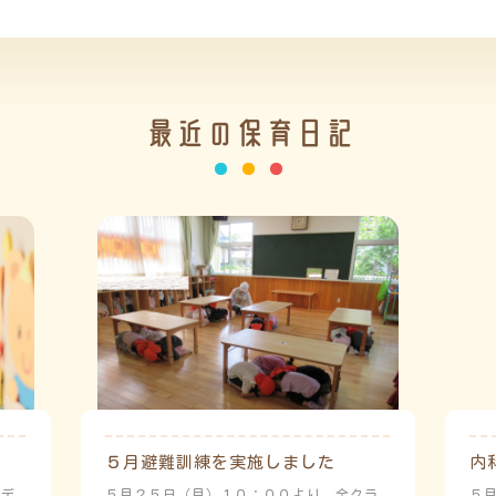
最近の保育日記
５月避難訓練を実施しました
内
ーデ
５月２５日（月）１０：００より、全クラ
５