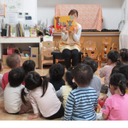
年間行事
施設の紹介
情報公開
う
ゅ
ち
み
こ
み
よ