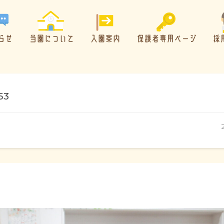
らせ
当園について
入園案内
保護者専用ページ
採
53
概要・特色
方針・カリキュラム
1日のスケジュール