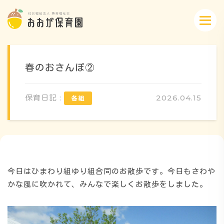
春のおさんぽ②
保育日記 :
2026.04.15
概要・特色
方針・カリキュラム
今日はひまわり組ゆり組合同のお散歩です。今日もさわや
1日のスケジュール
かな風に吹かれて、みんなで楽しくお散歩をしました。
年間行事