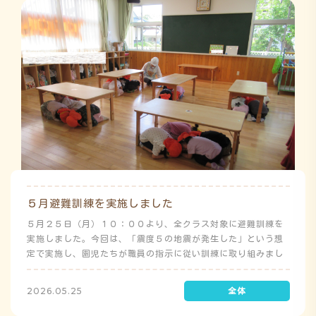
５月避難訓練を実施しました
５月２５日（月）１０：００より、全クラス対象に避難訓練を
実施しました。今回は、「震度５の地震が発生した」という想
定で実施し、園児たちが職員の指示に従い訓練に取り組みまし
た。前庭（駐車場）に全体集合をして人数確認をした後、各ク
ラスに戻り、主担任が防災関係の講話をしました。 ※当園は、
2026.05.25
地震発生時は敷地内に避難することを想定（敷地面積が広いた
め）しており、地震時の避難対応マニュアルの作成を行政より