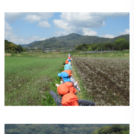
う
ゅ
ち
み
こ
み
よ