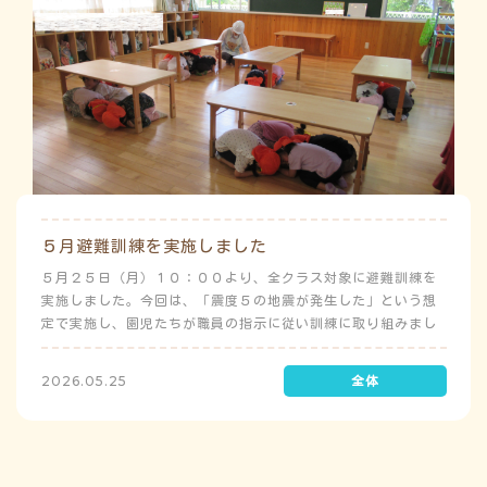
５月避難訓練を実施しました
５月２５日（月）１０：００より、全クラス対象に避難訓練を
実施しました。今回は、「震度５の地震が発生した」という想
定で実施し、園児たちが職員の指示に従い訓練に取り組みまし
た。前庭（駐車場）に全体集合をして人数確認をした後、各ク
ラスに戻り、主担任が防災関係の講話をしました。 ※当園は、
2026.05.25
地震発生時は敷地内に避難することを想定（敷地面積が広いた
め）しており、地震時の避難対応マニュアルの作成を行政より
免除されています。また、標高・地形の関係から、津波（水
害）時の避難対応マニュアルの作成も免除されています。災害
が発生した場合は、自園の敷地内で避難が完了します。