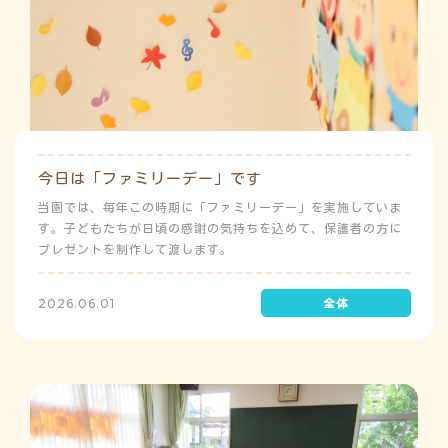
今日は「ファミリーデー」です
当園では、毎年この時期に「ファミリーデー」を実施していま
す。子どもたちが日頃の感謝の気持ちを込めて、保護者の方に
プレゼントを制作して渡します。
2026.06.01
う
ゅ
ち
み
こ
み
よ