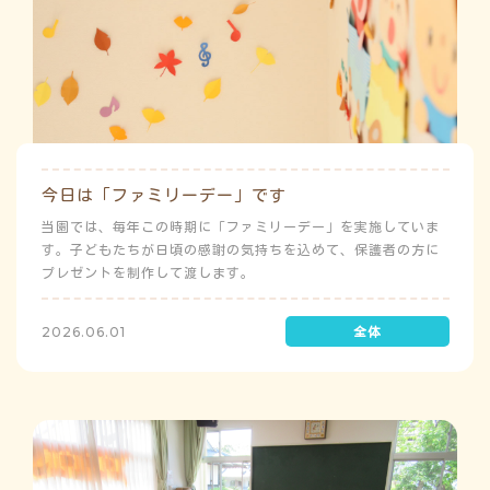
今日は「ファミリーデー」です
当園では、毎年この時期に「ファミリーデー」を実施していま
す。子どもたちが日頃の感謝の気持ちを込めて、保護者の方に
プレゼントを制作して渡します。
2026.06.01
う
ゅ
ち
み
こ
み
よ