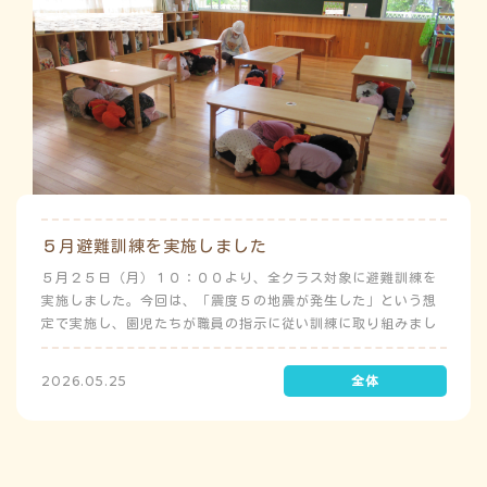
５月避難訓練を実施しました
５月２５日（月）１０：００より、全クラス対象に避難訓練を
実施しました。今回は、「震度５の地震が発生した」という想
定で実施し、園児たちが職員の指示に従い訓練に取り組みまし
た。前庭（駐車場）に全体集合をして人数確認をした後、各ク
ラスに戻り、主担任が防災関係の講話をしました。 ※当園は、
2026.05.25
地震発生時は敷地内に避難することを想定（敷地面積が広いた
め）しており、地震時の避難対応マニュアルの作成を行政より
免除されています。また、標高・地形の関係から、津波（水
害）時の避難対応マニュアルの作成も免除されています。災害
が発生した場合は、自園の敷地内で避難が完了します。