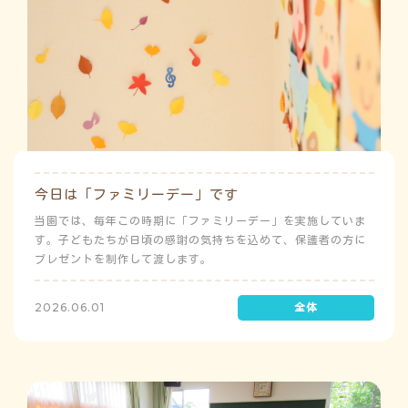
今日は「ファミリーデー」です
当園では、毎年この時期に「ファミリーデー」を実施していま
す。子どもたちが日頃の感謝の気持ちを込めて、保護者の方に
プレゼントを制作して渡します。
2026.06.01
よ
み
こ
み
う
ゅ
ち