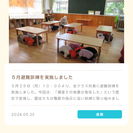
５月避難訓練を実施しました
５月２５日（月）１０：００より、全クラス対象に避難訓練を
実施しました。今回は、「震度５の地震が発生した」という想
定で実施し、園児たちが職員の指示に従い訓練に取り組みまし
た。前庭（駐車場）に全体集合をして人数確認をした後、各ク
ラスに戻り、主担任が防災関係の講話をしました。 ※当園は、
2026.05.25
地震発生時は敷地内に避難することを想定（敷地面積が広いた
め）しており、地震時の避難対応マニュアルの作成を行政より
免除されています。また、標高・地形の関係から、津波（水