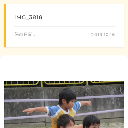
IMG_3818
保育日記 :
2019.10.16
概要・特色
方針・カリキュラム
1日のスケジュール
年間行事