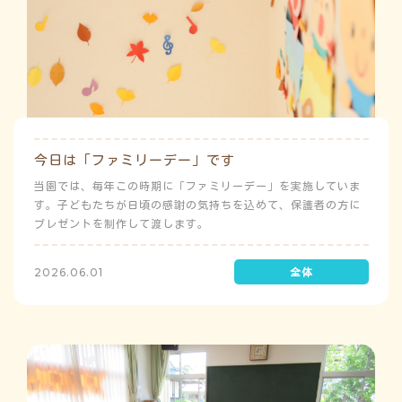
今日は「ファミリーデー」です
当園では、毎年この時期に「ファミリーデー」を実施していま
す。子どもたちが日頃の感謝の気持ちを込めて、保護者の方に
プレゼントを制作して渡します。
2026.06.01
う
ゅ
ち
み
こ
み
よ