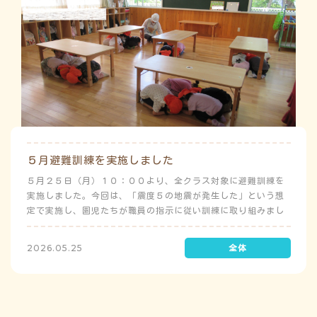
５月避難訓練を実施しました
５月２５日（月）１０：００より、全クラス対象に避難訓練を
実施しました。今回は、「震度５の地震が発生した」という想
定で実施し、園児たちが職員の指示に従い訓練に取り組みまし
た。前庭（駐車場）に全体集合をして人数確認をした後、各ク
ラスに戻り、主担任が防災関係の講話をしました。 ※当園は、
2026.05.25
地震発生時は敷地内に避難することを想定（敷地面積が広いた
め）しており、地震時の避難対応マニュアルの作成を行政より
免除されています。また、標高・地形の関係から、津波（水
害）時の避難対応マニュアルの作成も免除されています。災害
が発生した場合は、自園の敷地内で避難が完了します。