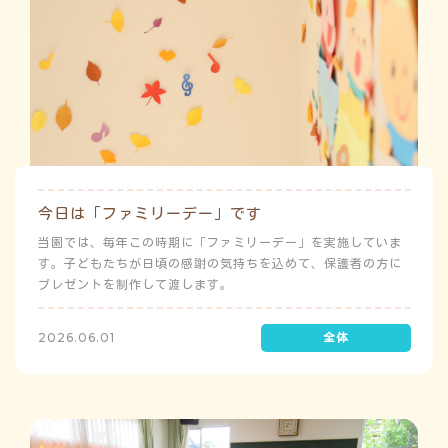
今日は「ファミリーデー」です
当園では、毎年この時期に「ファミリーデー」を実施していま
す。子どもたちが日頃の感謝の気持ちを込めて、保護者の方に
プレゼントを制作して渡します。
2026.06.01
こ
み
み
ち
よ
ゅ
う