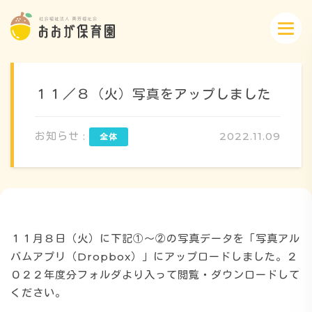
１１／８（火）写真をアップしました
お知らせ :
2022.11.09
概要・特色
方針・カリキュラム
１１月８日（火）に下記①～②の写真データを「写真アル
1日のスケジュール
バムアプリ（Dropbox）」にアップロードしました。２
０２２年度分フォルダより入って閲覧・ダウンロードして
ください。
年間行事