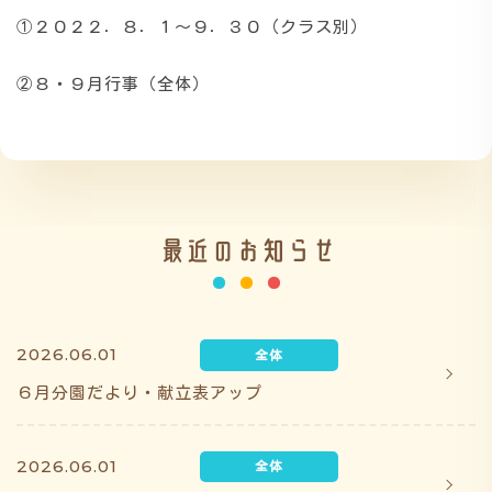
①２０２２．８．１～９．３０（クラス別）
施設の紹介
②８・９月行事（全体）
情報公開
最近のお知らせ
2026.06.01
う
ゅ
ち
み
こ
み
よ
６月分園だより・献立表アップ
2026.06.01