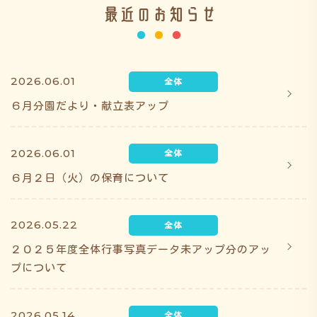
最近のお知らせ
施設の紹介
2026.06.01
情報公開
６月分園だより・献立表アップ
2026.06.01
ち
ゅ
う
み
こ
み
よ
６月２日（火）の保育について
2026.05.22
２０２５年度全体行事写真データ未アップ分のアッ
プについて
2026.05.14