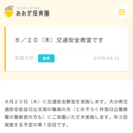
６／２０（木）交通安全教室です
お知らせ :
2019.06.12
概要・特色
方針・カリキュラム
６月２０日（木）に交通安全教室を実施します。大分県交
1日のスケジュール
通安全協会日出支部の職員の方（とおそらく杵築日出警察
署の警察官の方も）にご来園いただき実施します。年３回
実施する予定の第１回目です。
年間行事