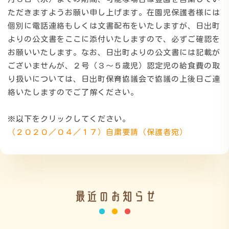
ただきますようお願い申し上げます。在園児保護者様には
個別に電話連絡もしくは文書配布をいたしますが、日出町
施設の紹介
よりの公文書をここに添付いたしますので、必ずご確認を
お願いいたします。なお、日出町よりの公文書には記載が
情報公開
ございませんが、２号（３～５歳児）認定児の給食費の取
り扱いについては、日出町保育協議会で協議の上後日ご連
絡いたしますのでご了解ください。
※以下をクリックしてください。
（２０２０／０４／１７）自粛要請（保護者宛）
最近のお知らせ
う
ゅ
ち
み
こ
み
よ