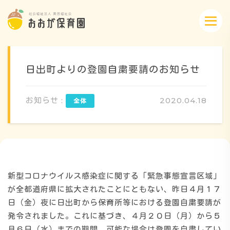
日出町よりの登園自粛要請のお知らせ
お知らせ :
2020.04.18
概要・特色
方針・カリキュラム
新型コロナウイルス感染症に関する「緊急事態宣言区域」
1日のスケジュール
が全都道府県に拡大されたことにともない、昨日４月１７
日（金）夜に日出町から保育所等における登園自粛要請が
発令されました。これに基づき、４月２０日（月）から５
年間行事
月６日（水）までの期間、可能な場合は登園を自粛してい